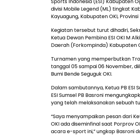
Sports Indonesia (ESI) Kabupaten O
divisi Mobile Legend (ML) tingkat 
Kayuagung, Kabupaten OKI, Provinsi
Kegiatan tersebut turut dihadiri, Sek
Ketua Dewan Pembina ESI OKI M Alki
Daerah (Forkompinda) Kabupaten O
Turnamen yang memperbutkan Trophy 
tanggal 05 sampai 06 November, diik
Bumi Bende Seguguk OKI.
Dalam sambutannya, Ketua PB ESI Su
ESI Sumsel PB Basroni mengungkapk
yang telah melaksanakan sebuah tur
“Saya menyampaikan pesan dari Ke
OKI ada diseminfinal saat Porprov O
acara e-sport ini,” ungkap Basroni 