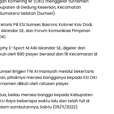
gan Komering Ilir (OKI) menggelar turnamen
Kabupaten di Gedung Kesenian, Kecamatan
 Sumatera Selatan (Sumsel).
retaris PB ESI Sumsel, Basroni, Kolonel Kav Dodi,
 Iskandar SE, dan Forum Komunikasi Pimpinan
KI.
E-Sport M Alki Iskandar SE, digelar dari
uti oleh 890 player berasal dari 18 Kecamatan di
msel Brigjen TNI Armansyah melalui Sekertaris
an, pihaknya merasa bangganya kepada ESI OKI
namen diikuti oleh ratusan player.
tua, beliau merasa bangga kepada Kabupaten
KU Raya beberapa waktu lalu dan telah full di
dalam sambutannya, Sabtu (05/11/2022).