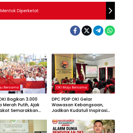
 Mentok Diperketat
ju Bersama
OKI Maju Bersama
OKI Bagikan 3.000
DPC PDIP OKI Gelar
 Merah Putih, Ajak
Wawasan Kebangsaan,
akat Semarakkan
Jadikan Kudatuli Inspirasi
81 RI
Perjuangan Demokrasi