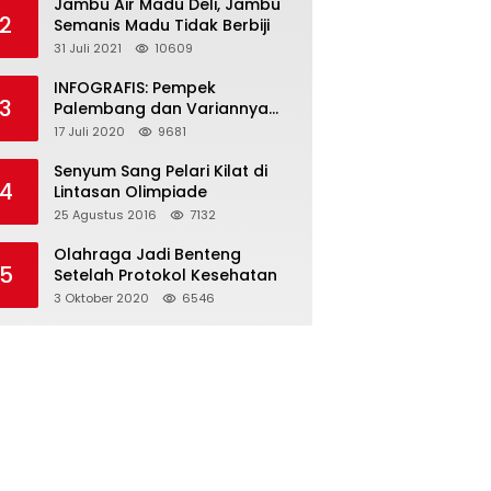
Jambu Air Madu Deli, Jambu
2
Semanis Madu Tidak Berbiji
31 Juli 2021
10609
INFOGRAFIS: Pempek
3
Palembang dan Variannya
yang Melegenda
17 Juli 2020
9681
Senyum Sang Pelari Kilat di
4
Lintasan Olimpiade
25 Agustus 2016
7132
Olahraga Jadi Benteng
5
Setelah Protokol Kesehatan
3 Oktober 2020
6546