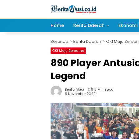
Langsung
ke
konten
Home
Berita Daerah
Ekonomi 
Beranda
Berita Daerah
OKI Maju Bersa
OKI Maju Bersama
890 Player Antusi
Legend
Berita Musi
3 Min Baca
5 November 2022