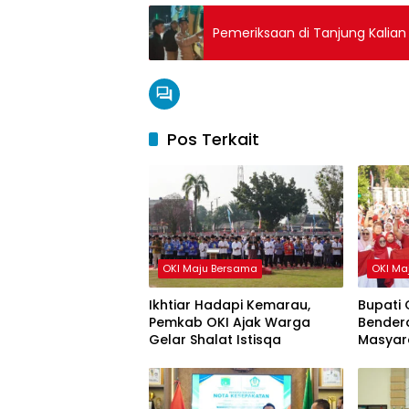
Pemeriksaan di Tanjung Kalian
Pos Terkait
OKI Maju Bersama
OKI Ma
Ikhtiar Hadapi Kemarau,
Bupati 
Pemkab OKI Ajak Warga
Bendera
Gelar Shalat Istisqa
Masyar
HUT ke-