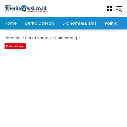
Langsung
ke
konten
Home
Berita Daerah
Ekonomi & Bisnis
Politik
Beranda
Berita Daerah
Palembang
Palembang