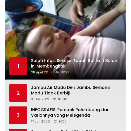
Salah Infus, Sekujur Tubuh Balita 11 Bulan
1
ini Membengkak
28 April 2016
11023
Jambu Air Madu Deli, Jambu Semanis
2
Madu Tidak Berbiji
31 Juli 2021
10616
INFOGRAFIS: Pempek Palembang dan
3
Variannya yang Melegenda
17 Juli 2020
9723