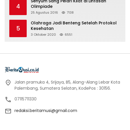
Senyum Sang Pelari Kilat di Lintasan
4
Olimpiade
25 Agustus 2016
7138
Olahraga Jadi Benteng Setelah Protokol
5
Kesehatan
3 Oktober 2020
6551
Jalan pramuka 4, Srijaya, B5, Alang-Alang Lebar Kota
Palembang, Sumatera Selatan, KodePos : 30156.
07115711330
redaksi.beritamusi@gmail.com