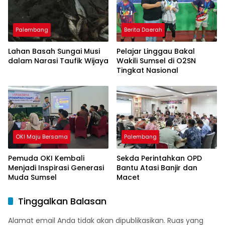
Palembang
Berita Daerah
Lahan Basah Sungai Musi
Pelajar Linggau Bakal
dalam Narasi Taufik Wijaya
Wakili Sumsel di O2SN
Tingkat Nasional
OKI Maju Bersama
Palembang
Pemuda OKI Kembali
Sekda Perintahkan OPD
Menjadi Inspirasi Generasi
Bantu Atasi Banjir dan
Muda Sumsel
Macet
Tinggalkan Balasan
Alamat email Anda tidak akan dipublikasikan.
Ruas yang