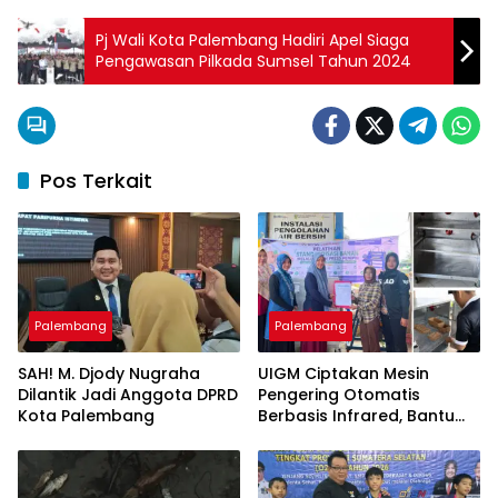
Pj Wali Kota Palembang Hadiri Apel Siaga
Pengawasan Pilkada Sumsel Tahun 2024
Pos Terkait
Palembang
Palembang
SAH! M. Djody Nugraha
UIGM Ciptakan Mesin
Dilantik Jadi Anggota DPRD
Pengering Otomatis
Kota Palembang
Berbasis Infrared, Bantu
Perajin Eceng Gondok di
Pulau Kemaro