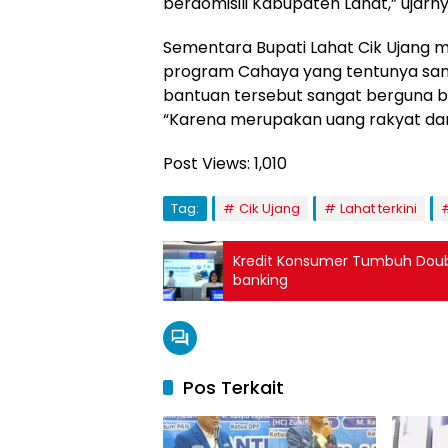
berdomisili Kabupaten Lahat,” ujarny
Sementara Bupati Lahat Cik Ujang
program Cahaya yang tentunya san
bantuan tersebut sangat berguna 
“Karena merupakan uang rakyat dan d
Post Views:
1,010
Tag:
Cik Ujang
Lahat terkini
Kredit Konsumer Tumbuh Double
banking
Pos Terkait