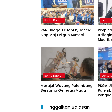
Berita Daerah
Berita
PAN Linggau Dilantik, Joncik
Pimpina
Siap Maju Pilgub Sumsel
Ittifaqi
Mudrik 
Doktor 
Model 
Nagham
Berita Daerah
Berita
Merajut Wayang Palembang
PSGA U
Bersama Generasi Muda
Palemb
Pengha
Tinggi 
Pering
Tinggalkan Balasan