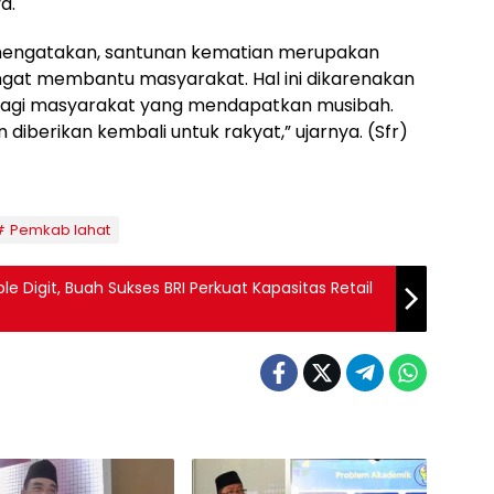
a.
 mengatakan, santunan kematian merupakan
gat membantu masyarakat. Hal ini dikarenakan
bagi masyarakat yang mendapatkan musibah.
iberikan kembali untuk rakyat,” ujarnya. (Sfr)
Pemkab lahat
 Digit, Buah Sukses BRI Perkuat Kapasitas Retail