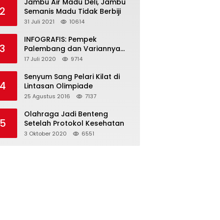
Jambu Air Madu Deli, Jambu
2
Semanis Madu Tidak Berbiji
31 Juli 2021
10614
INFOGRAFIS: Pempek
3
Palembang dan Variannya
yang Melegenda
17 Juli 2020
9714
Senyum Sang Pelari Kilat di
4
Lintasan Olimpiade
25 Agustus 2016
7137
Olahraga Jadi Benteng
5
Setelah Protokol Kesehatan
3 Oktober 2020
6551