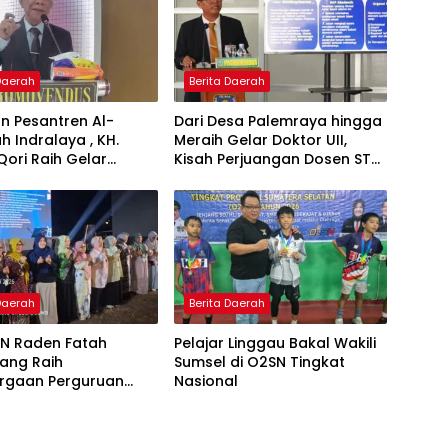
 Daerah
Berita Daerah
n Pesantren Al-
Dari Desa Palemraya hingga
ah Indralaya , KH.
Meraih Gelar Doktor UII,
Qori Raih Gelar
Kisah Perjuangan Dosen STAI
dengan Inovasi
Yogyakarta yang Pernah
Pembelajaran
Menjadi Driver Taksi Online
 Al-Qur’an di UMM
 Daerah
Berita Daerah
IN Raden Fatah
Pelajar Linggau Bakal Wakili
ang Raih
Sumsel di O2SN Tingkat
rgaan Perguruan
Nasional
Responsif Gender
kat Pratama