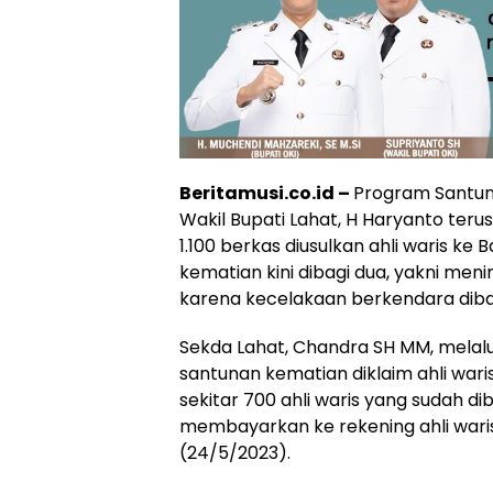
Beritamusi.co.id –
Program Santuna
Wakil Bupati Lahat, H Haryanto teru
1.100 berkas diusulkan ahli waris k
kematian kini dibagi dua, yakni meni
karena kecelakaan berkendara dibay
Sekda Lahat, Chandra SH MM, melalu
santunan kematian diklaim ahli waris.
sekitar 700 ahli waris yang sudah d
membayarkan ke rekening ahli wari
(24/5/2023).