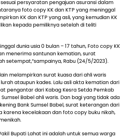
m sesuai persyaratan pengajuan asuransi dalam
antaranya foto copy KK dan KTP yang meninggal
pirkan KK dan KTP yang asli, yang kemudian KK
ikan kepada pemiliknya setelah di teliti
nggal dunia usia 0 bulan – 17 tahun, Foto copy KK
dan menerima santunan kematian, surat
tah setempat,”sampainya, Rabu (24/5/2023).
ain melampirkan surat kuasa dari ahli waris
 lurah ataupun kades. Lalu asli akta kematian dari
urat pengantar dari Kabag Kesra Setda Pemkab
 Sumsel Babel ahli waris. Dan bagi yang tidak ada
ening Bank Sumsel Babel, surat keterangan dari
ia karena kecelakaan dan foto copy buku nikah,
 menikah.
akil Bupati Lahat ini adalah untuk semua warga