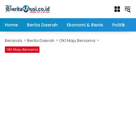
Langsung
ke
konten
Home
Berita Daerah
Ekonomi & Bisnis
Politik
Beranda
Berita Daerah
OKI Maju Bersama
OKI Maju Bersama