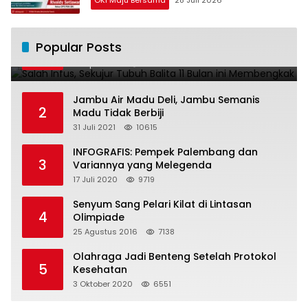
OKI Maju Bersama
28 Juli 2026
Salah Infus, Sekujur Tubuh Balita 11 Bulan
Popular Posts
1
ini Membengkak
28 April 2016
11022
Jambu Air Madu Deli, Jambu Semanis
2
Madu Tidak Berbiji
31 Juli 2021
10615
INFOGRAFIS: Pempek Palembang dan
3
Variannya yang Melegenda
17 Juli 2020
9719
Senyum Sang Pelari Kilat di Lintasan
4
Olimpiade
25 Agustus 2016
7138
Olahraga Jadi Benteng Setelah Protokol
5
Kesehatan
3 Oktober 2020
6551