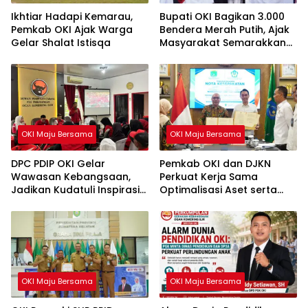
Ikhtiar Hadapi Kemarau,
Bupati OKI Bagikan 3.000
Pemkab OKI Ajak Warga
Bendera Merah Putih, Ajak
Gelar Shalat Istisqa
Masyarakat Semarakkan
HUT ke-81 RI
OKI Maju Bersama
OKI Maju Bersama
DPC PDIP OKI Gelar
Pemkab OKI dan DJKN
Wawasan Kebangsaan,
Perkuat Kerja Sama
Jadikan Kudatuli Inspirasi
Optimalisasi Aset serta
Perjuangan Demokrasi
Piutang Daerah
OKI Maju Bersama
OKI Maju Bersama