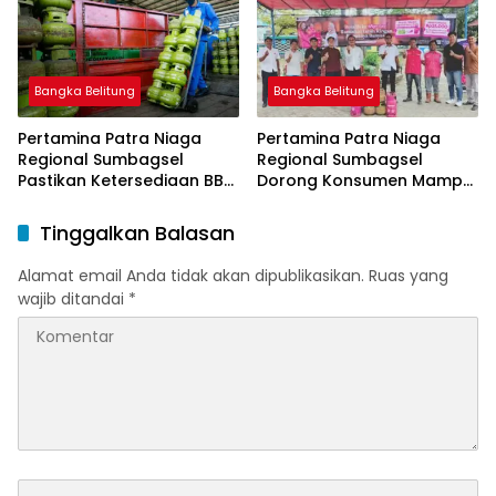
Bangka Belitung
Bangka Belitung
Pertamina Patra Niaga
Pertamina Patra Niaga
Regional Sumbagsel
Regional Sumbagsel
Pastikan Ketersediaan BBM
Dorong Konsumen Mampu
dan LPG pada Masa
Beralih ke Bright Gas
Ramadan dan Menjelang
Melalui Program Trade In
Tinggalkan Balasan
Idulfitri
di Belitung Timur
Alamat email Anda tidak akan dipublikasikan.
Ruas yang
wajib ditandai
*