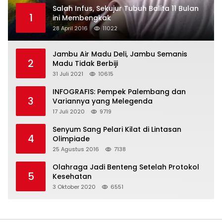
Salah Infus, Sekujur Tubuh Balita 11 Bulan
1
ini Membengkak
28 April 2016
11022
Jambu Air Madu Deli, Jambu Semanis
2
Madu Tidak Berbiji
31 Juli 2021
10615
INFOGRAFIS: Pempek Palembang dan
3
Variannya yang Melegenda
17 Juli 2020
9719
Senyum Sang Pelari Kilat di Lintasan
4
Olimpiade
25 Agustus 2016
7138
Olahraga Jadi Benteng Setelah Protokol
5
Kesehatan
3 Oktober 2020
6551