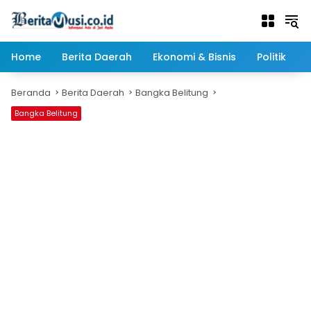
Langsung
ke
konten
Home
Berita Daerah
Ekonomi & Bisnis
Politik
Beranda
Berita Daerah
Bangka Belitung
Bangka Belitung