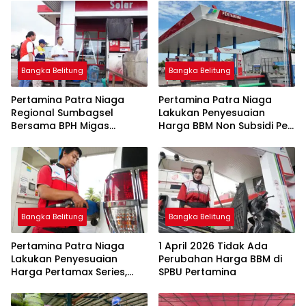
Bangka Belitung
Bangka Belitung
Pertamina Patra Niaga
Pertamina Patra Niaga
Regional Sumbagsel
Lakukan Penyesuaian
Bersama BPH Migas
Harga BBM Non Subsidi Per
Perkuat Pengawasan
1 Juli 2026
Penyaluran BBM Subsidi
bagi Nelayan melalui
Aplikasi XSTAR
Bangka Belitung
Bangka Belitung
Pertamina Patra Niaga
1 April 2026 Tidak Ada
Lakukan Penyesuaian
Perubahan Harga BBM di
Harga Pertamax Series,
SPBU Pertamina
Harga Pertalite dan Solar
Subsidi Tetap