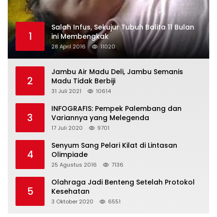
Salah Infus, Sekujur Tubuh Balita 11 Bulan
1
ini Membengkak
28 April 2016
11020
Jambu Air Madu Deli, Jambu Semanis
2
Madu Tidak Berbiji
31 Juli 2021
10614
INFOGRAFIS: Pempek Palembang dan
3
Variannya yang Melegenda
17 Juli 2020
9701
Senyum Sang Pelari Kilat di Lintasan
4
Olimpiade
25 Agustus 2016
7136
Olahraga Jadi Benteng Setelah Protokol
5
Kesehatan
3 Oktober 2020
6551