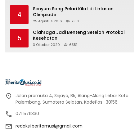
Senyum Sang Pelari Kilat di Lintasan
4
Olimpiade
25 Agustus 2016
7138
Olahraga Jadi Benteng Setelah Protokol
5
Kesehatan
3 Oktober 2020
6551
Jalan pramuka 4, Srijaya, B5, Alang-Alang Lebar Kota
Palembang, Sumatera Selatan, KodePos : 30156.
07115711330
redaksi.beritamusi@gmail.com