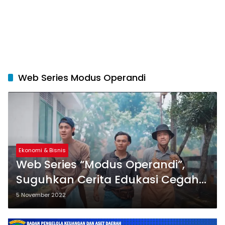
Web Series Modus Operandi
Ekonomi & Bisnis
Web Series “Modus Operandi”,
Suguhkan Cerita Edukasi Cegah
Social Engineering
5 November 2022