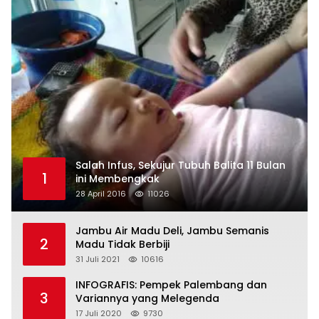
Salah Infus, Sekujur Tubuh Balita 11 Bulan
1
ini Membengkak
28 April 2016
11026
Jambu Air Madu Deli, Jambu Semanis
2
Madu Tidak Berbiji
31 Juli 2021
10616
INFOGRAFIS: Pempek Palembang dan
3
Variannya yang Melegenda
17 Juli 2020
9730