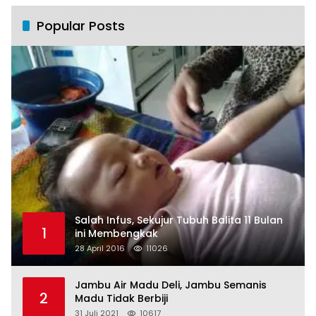
Popular Posts
Salah Infus, Sekujur Tubuh Balita 11 Bulan
1
ini Membengkak
28 April 2016
11026
Jambu Air Madu Deli, Jambu Semanis
2
Madu Tidak Berbiji
31 Juli 2021
10617