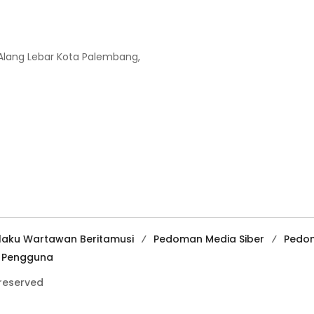
-Alang Lebar Kota Palembang,
ilaku Wartawan Beritamusi
Pedoman Media Siber
Pedo
a Pengguna
 reserved