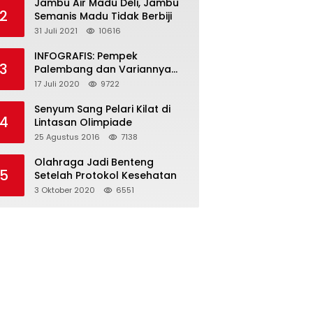
Jambu Air Madu Deli, Jambu
2
Semanis Madu Tidak Berbiji
31 Juli 2021
10616
INFOGRAFIS: Pempek
3
Palembang dan Variannya
yang Melegenda
17 Juli 2020
9722
Senyum Sang Pelari Kilat di
4
Lintasan Olimpiade
25 Agustus 2016
7138
Olahraga Jadi Benteng
5
Setelah Protokol Kesehatan
3 Oktober 2020
6551