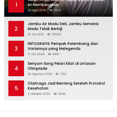
1
ini Membengkak
28 April 2016
11015
Jambu Air Madu Deli, Jambu Semanis
2
Madu Tidak Berbiji
31 Juli 2021
10609
INFOGRAFIS: Pempek Palembang dan
3
Variannya yang Melegenda
17 Juli 2020
9681
Senyum Sang Pelari Kilat di Lintasan
4
Olimpiade
25 Agustus 2016
7132
Olahraga Jadi Benteng Setelah Protokol
5
Kesehatan
3 Oktober 2020
6545