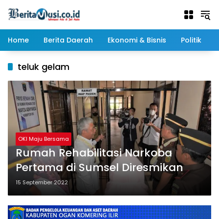
Langsung
ke
konten
Home
Berita Daerah
Ekonomi & Bisnis
Politik
teluk gelam
OKI Maju Bersama
Rumah Rehabilitasi Narkoba
Pertama di Sumsel Diresmikan
15 September 2022