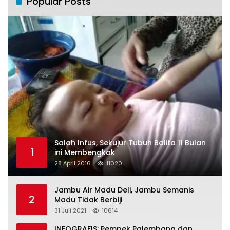
Popular Posts
Salah Infus, Sekujur Tubuh Balita 11 Bulan
1
ini Membengkak
28 April 2016
11020
Jambu Air Madu Deli, Jambu Semanis
2
Madu Tidak Berbiji
31 Juli 2021
10614
INFOGRAFIS: Pempek Palembang dan