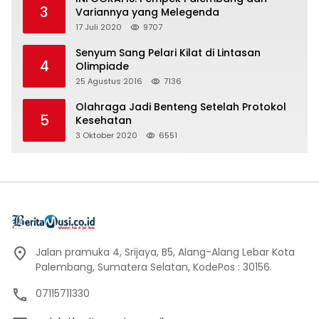
3
Variannya yang Melegenda
17 Juli 2020
9707
Senyum Sang Pelari Kilat di Lintasan
4
Olimpiade
25 Agustus 2016
7136
Olahraga Jadi Benteng Setelah Protokol
5
Kesehatan
3 Oktober 2020
6551
Jalan pramuka 4, Srijaya, B5, Alang-Alang Lebar Kota
Palembang, Sumatera Selatan, KodePos : 30156.
07115711330