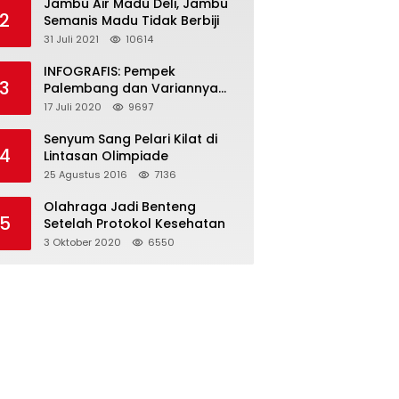
Jambu Air Madu Deli, Jambu
2
Semanis Madu Tidak Berbiji
31 Juli 2021
10614
INFOGRAFIS: Pempek
3
Palembang dan Variannya
yang Melegenda
17 Juli 2020
9697
Senyum Sang Pelari Kilat di
4
Lintasan Olimpiade
25 Agustus 2016
7136
Olahraga Jadi Benteng
5
Setelah Protokol Kesehatan
3 Oktober 2020
6550