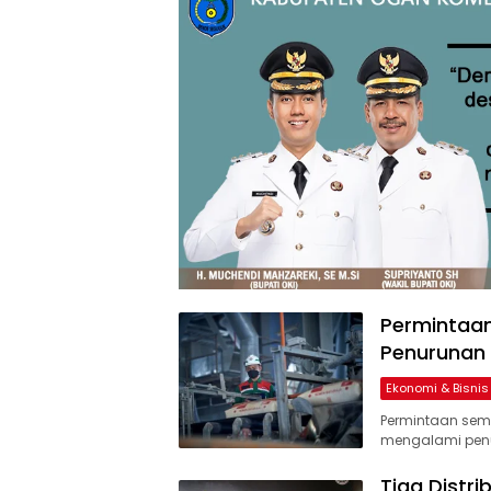
Permintaa
Penurunan
Ekonomi & Bisnis
Permintaan sem
mengalami penu
Tiga Distri