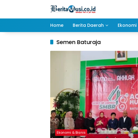
Langsung
ke
konten
Home
Berita Daerah
Ekonomi 
Semen Baturaja
Ekonomi & Bisnis