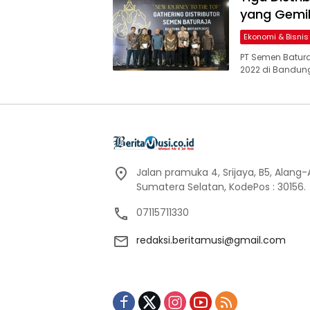
yang Gemi
Ekonomi & Bisnis
PT Semen Batura
2022 di Bandung
Jalan pramuka 4, Srijaya, B5, Alang
Sumatera Selatan, KodePos : 30156.
07115711330
redaksi.beritamusi@gmail.com