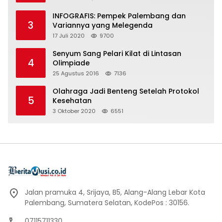
INFOGRAFIS: Pempek Palembang dan
3
Variannya yang Melegenda
17 Juli 2020
9700
Senyum Sang Pelari Kilat di Lintasan
4
Olimpiade
25 Agustus 2016
7136
Olahraga Jadi Benteng Setelah Protokol
5
Kesehatan
3 Oktober 2020
6551
Jalan pramuka 4, Srijaya, B5, Alang-Alang Lebar Kota
Palembang, Sumatera Selatan, KodePos : 30156.
07115711330