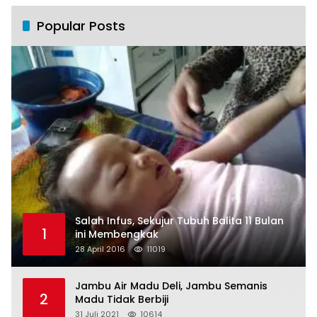
Popular Posts
Salah Infus, Sekujur Tubuh Balita 11 Bulan
1
ini Membengkak
28 April 2016
11019
Jambu Air Madu Deli, Jambu Semanis
2
Madu Tidak Berbiji
31 Juli 2021
10614