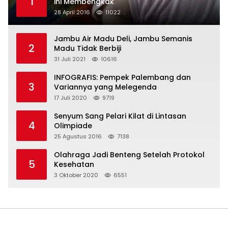
1
ini Membengkak
28 April 2016
11022
Jambu Air Madu Deli, Jambu Semanis
2
Madu Tidak Berbiji
31 Juli 2021
10616
INFOGRAFIS: Pempek Palembang dan
3
Variannya yang Melegenda
17 Juli 2020
9719
Senyum Sang Pelari Kilat di Lintasan
4
Olimpiade
25 Agustus 2016
7138
Olahraga Jadi Benteng Setelah Protokol
5
Kesehatan
3 Oktober 2020
6551