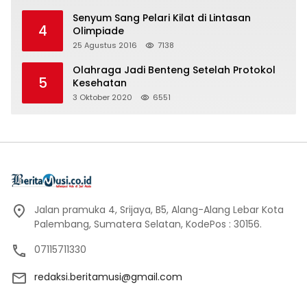
Senyum Sang Pelari Kilat di Lintasan
4
Olimpiade
25 Agustus 2016
7138
Olahraga Jadi Benteng Setelah Protokol
5
Kesehatan
3 Oktober 2020
6551
Jalan pramuka 4, Srijaya, B5, Alang-Alang Lebar Kota
Palembang, Sumatera Selatan, KodePos : 30156.
07115711330
redaksi.beritamusi@gmail.com