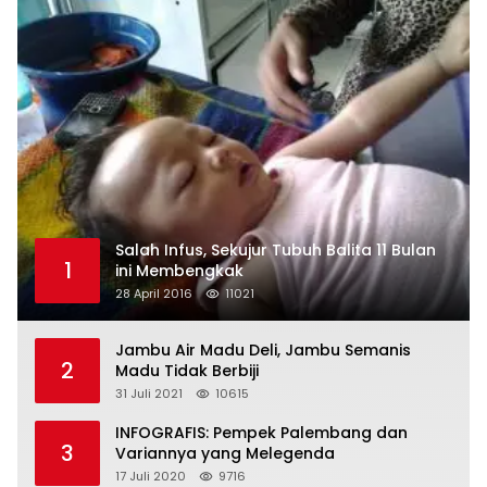
Salah Infus, Sekujur Tubuh Balita 11 Bulan
1
ini Membengkak
28 April 2016
11021
Jambu Air Madu Deli, Jambu Semanis
2
Madu Tidak Berbiji
31 Juli 2021
10615
INFOGRAFIS: Pempek Palembang dan
3
Variannya yang Melegenda
17 Juli 2020
9716