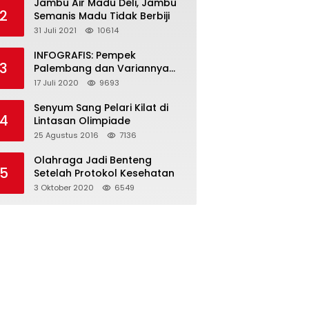
Jambu Air Madu Deli, Jambu
2
Semanis Madu Tidak Berbiji
31 Juli 2021
10614
INFOGRAFIS: Pempek
3
Palembang dan Variannya
yang Melegenda
17 Juli 2020
9693
Senyum Sang Pelari Kilat di
4
Lintasan Olimpiade
25 Agustus 2016
7136
Olahraga Jadi Benteng
5
Setelah Protokol Kesehatan
3 Oktober 2020
6549