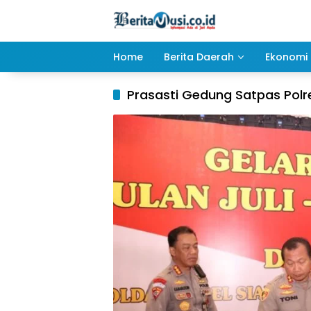
Langsung
ke
konten
Home
Berita Daerah
Ekonomi 
Prasasti Gedung Satpas Polr