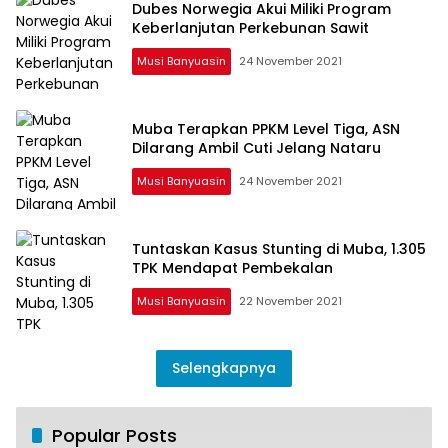
Dubes Norwegia Akui Miliki Program
Keberlanjutan Perkebunan Sawit
Musi Banyuasin
24 November 2021
Muba Terapkan PPKM Level Tiga, ASN
Dilarang Ambil Cuti Jelang Nataru
Musi Banyuasin
24 November 2021
Tuntaskan Kasus Stunting di Muba, 1.305
TPK Mendapat Pembekalan
Musi Banyuasin
22 November 2021
Selengkapnya
Salah Infus, Sekujur Tubuh Balita 11 Bulan
Popular Posts
1
ini Membengkak