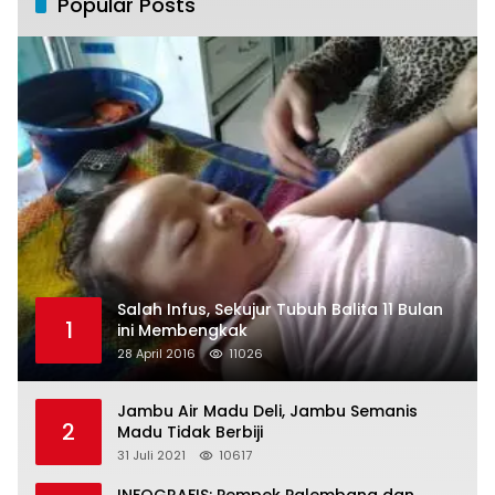
Popular Posts
Salah Infus, Sekujur Tubuh Balita 11 Bulan
1
ini Membengkak
28 April 2016
11026
Jambu Air Madu Deli, Jambu Semanis
2
Madu Tidak Berbiji
31 Juli 2021
10617
INFOGRAFIS: Pempek Palembang dan