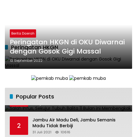
Berita Daerah
Peringatan HKGN di OKU Diwarnai
Peringatan HKGN
dengan Gosok Gigi Massal
12 September 2022
Salah Infus, Sekujur Tubuh Balita 11 Bulan
Popular Posts
1
ini Membengkak
28 April 2016
11022
Jambu Air Madu Deli, Jambu Semanis
2
Madu Tidak Berbiji
31 Juli 2021
10616