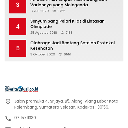
3
Variannya yang Melegenda
17 Juli 2020
9722
Senyum Sang Pelari Kilat di Lintasan
4
Olimpiade
25 Agustus 2016
7138
Olahraga Jadi Benteng Setelah Protokol
5
Kesehatan
3 Oktober 2020
6551
Jalan pramuka 4, Srijaya, B5, Alang-Alang Lebar Kota
Palembang, Sumatera Selatan, KodePos : 30156.
07115711330