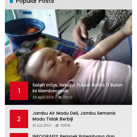
Popular Posts
Salah Infus, Sekujur Tubuh Balita 11 Bulan
1
ini Membengkak
28 April 2016
11022
Jambu Air Madu Deli, Jambu Semanis
2
Madu Tidak Berbiji
31 Juli 2021
10616
INFOGRAFIS: Pempek Palembang dan