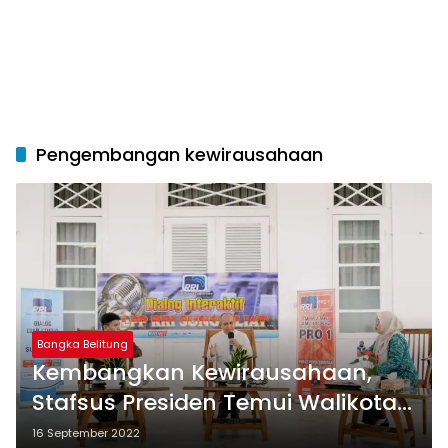
Pengembangan kewirausahaan
Bangka Belitung
Kembangkan Kewirausahaan,
Stafsus Presiden Temui Walikota
Pangkalpinang
16 September 2022