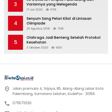
3
Variannya yang Melegenda
17 Juli 2020
9719
Senyum Sang Pelari Kilat di Lintasan
4
Olimpiade
25 Agustus 2016
7138
Olahraga Jadi Benteng Setelah Protokol
5
Kesehatan
3 Oktober 2020
6551
Jalan pramuka 4, Srijaya, B5, Alang-Alang Lebar Kota
Palembang, Sumatera Selatan, KodePos : 30156.
07115711330