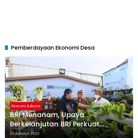
Pemberdayaan Ekonomi Desa
Ekonomi & Bisnis
BRI Menanam, Upaya
Berkelanjutan BRI Perkuat
Penerapan Prinsip ESG
23 Agustus 2022