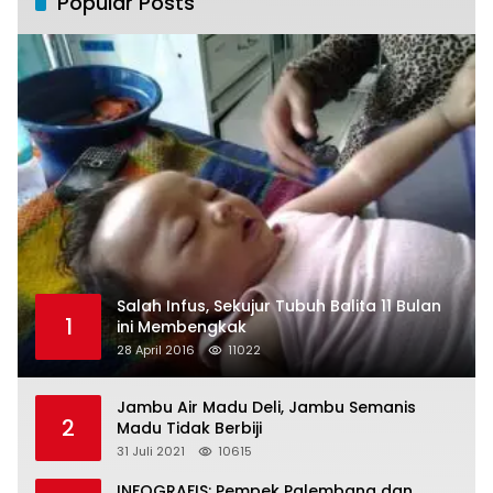
Popular Posts
Salah Infus, Sekujur Tubuh Balita 11 Bulan
1
ini Membengkak
28 April 2016
11022
Jambu Air Madu Deli, Jambu Semanis
2
Madu Tidak Berbiji
31 Juli 2021
10615
INFOGRAFIS: Pempek Palembang dan