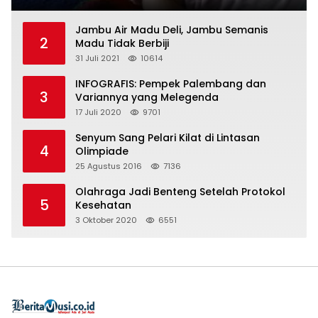
Jambu Air Madu Deli, Jambu Semanis
2
Madu Tidak Berbiji
31 Juli 2021
10614
INFOGRAFIS: Pempek Palembang dan
3
Variannya yang Melegenda
17 Juli 2020
9701
Senyum Sang Pelari Kilat di Lintasan
4
Olimpiade
25 Agustus 2016
7136
Olahraga Jadi Benteng Setelah Protokol
5
Kesehatan
3 Oktober 2020
6551