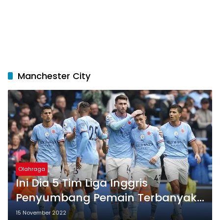
Manchester City
Olahraga
Ini Dia 5 Tim Liga Inggris
Penyumbang Pemain Terbanyak
ke Piala Dunia
15 November 2022