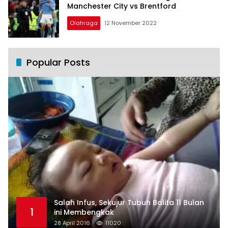
Manchester City vs Brentford
Olahraga
12 November 2022
Popular Posts
Salah Infus, Sekujur Tubuh Balita 11 Bulan
1
ini Membengkak
28 April 2016
11020