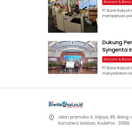
Ekonomi & Bisnis
PT Bank Rakyat 
memperluas pang
Dukung Pem
Syngenta I
Ekonomi & Bisnis
PT Bank Rakyat I
menyediakan lay
Jalan pramuka 4, Srijaya, B5, Alang
Sumatera Selatan, KodePos : 30156.