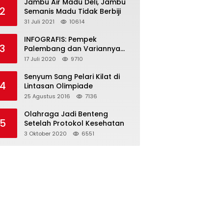
Jambu Air Madu Deli, Jambu
2
Semanis Madu Tidak Berbiji
31 Juli 2021
10614
INFOGRAFIS: Pempek
3
Palembang dan Variannya
yang Melegenda
17 Juli 2020
9710
Senyum Sang Pelari Kilat di
4
Lintasan Olimpiade
25 Agustus 2016
7136
Olahraga Jadi Benteng
5
Setelah Protokol Kesehatan
3 Oktober 2020
6551