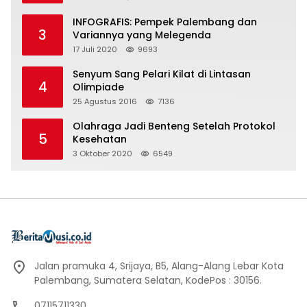
INFOGRAFIS: Pempek Palembang dan
3
Variannya yang Melegenda
17 Juli 2020
9693
Senyum Sang Pelari Kilat di Lintasan
4
Olimpiade
25 Agustus 2016
7136
Olahraga Jadi Benteng Setelah Protokol
5
Kesehatan
3 Oktober 2020
6549
Jalan pramuka 4, Srijaya, B5, Alang-Alang Lebar Kota
Palembang, Sumatera Selatan, KodePos : 30156.
07115711330