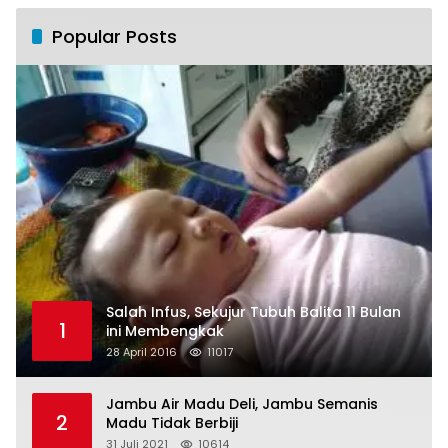
Popular Posts
Salah Infus, Sekujur Tubuh Balita 11 Bulan
1
ini Membengkak
28 April 2016
11017
Jambu Air Madu Deli, Jambu Semanis
2
Madu Tidak Berbiji
31 Juli 2021
10614