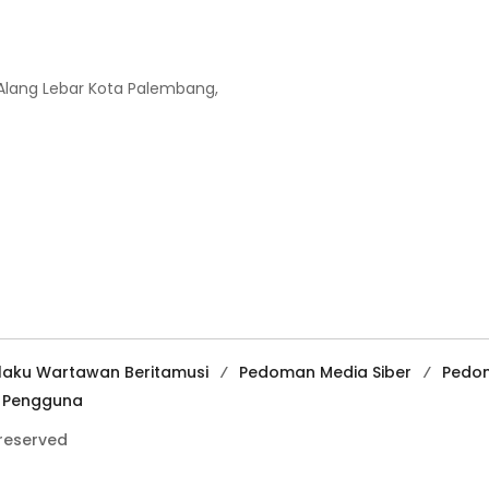
-Alang Lebar Kota Palembang,
ilaku Wartawan Beritamusi
Pedoman Media Siber
Pedo
a Pengguna
 reserved