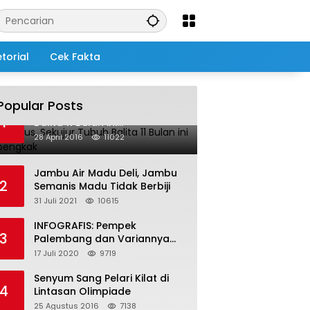
torial
Cek Fakta
Popular Posts
Salah Infus, Sekujur Tubuh
1
Balita 11 Bulan ini
Membengkak
28 April 2016
11022
Jambu Air Madu Deli, Jambu
2
Semanis Madu Tidak Berbiji
31 Juli 2021
10615
INFOGRAFIS: Pempek
3
Palembang dan Variannya
yang Melegenda
17 Juli 2020
9719
Senyum Sang Pelari Kilat di
4
Lintasan Olimpiade
25 Agustus 2016
7138