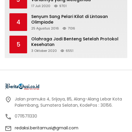
17 Juli 2020
9701
Senyum Sang Pelari Kilat di Lintasan
4
Olimpiade
25 Agustus 2016
7136
Olahraga Jadi Benteng Setelah Protokol
5
Kesehatan
3 Oktober 2020
6551
Jalan pramuka 4, Srijaya, B5, Alang-Alang Lebar Kota
Palembang, Sumatera Selatan, KodePos : 30156.
07115711330
redaksi.beritamusi@gmail.com