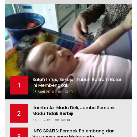
Salah Infus, Sekujur Tubuh Balita 11 Bulan
1
ini Membengkak
28 April 2016
11020
Jambu Air Madu Deli, Jambu Semanis
2
Madu Tidak Berbiji
31 Juli 2021
10614
INFOGRAFIS: Pempek Palembang dan
3
Variannya yang Melegenda