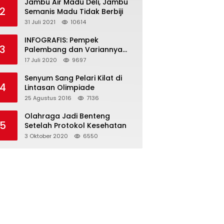
Jambu Air Madu Deli, Jambu
2
Semanis Madu Tidak Berbiji
31 Juli 2021
10614
INFOGRAFIS: Pempek
3
Palembang dan Variannya
yang Melegenda
17 Juli 2020
9697
Senyum Sang Pelari Kilat di
4
Lintasan Olimpiade
25 Agustus 2016
7136
Olahraga Jadi Benteng
5
Setelah Protokol Kesehatan
3 Oktober 2020
6550