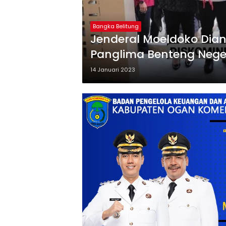
Bangka Belitung
Jenderal Moeldoko Dian
Panglima Benteng Nege
14 Januari 2023