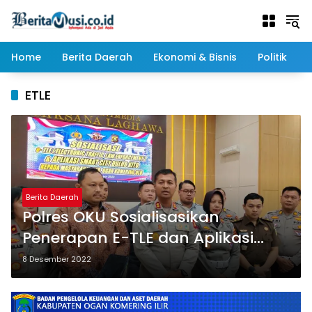
Langsung
ke
konten
Home
Berita Daerah
Ekonomi & Bisnis
Politik
ETLE
Berita Daerah
Polres OKU Sosialisasikan
Penerapan E-TLE dan Aplikasi
Dulur Kito
8 Desember 2022