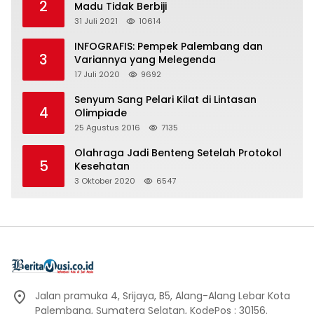
2
Madu Tidak Berbiji
31 Juli 2021
10614
INFOGRAFIS: Pempek Palembang dan
3
Variannya yang Melegenda
17 Juli 2020
9692
Senyum Sang Pelari Kilat di Lintasan
4
Olimpiade
25 Agustus 2016
7135
Olahraga Jadi Benteng Setelah Protokol
5
Kesehatan
3 Oktober 2020
6547
Jalan pramuka 4, Srijaya, B5, Alang-Alang Lebar Kota
Palembang, Sumatera Selatan, KodePos : 30156.