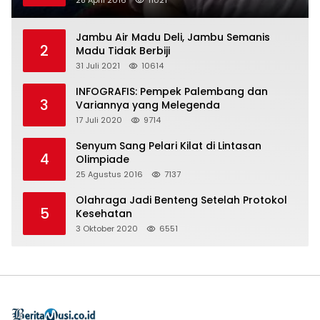
Jambu Air Madu Deli, Jambu Semanis
2
Madu Tidak Berbiji
31 Juli 2021
10614
INFOGRAFIS: Pempek Palembang dan
3
Variannya yang Melegenda
17 Juli 2020
9714
Senyum Sang Pelari Kilat di Lintasan
4
Olimpiade
25 Agustus 2016
7137
Olahraga Jadi Benteng Setelah Protokol
5
Kesehatan
3 Oktober 2020
6551