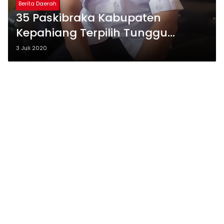
Berita Daerah
35 Paskibraka Kabupaten
Kepahiang Terpilih Tunggu
Pemberitahuan Provinsi
3 Juli 2020