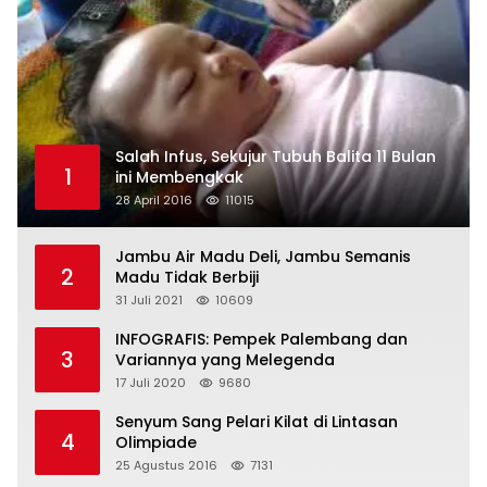
Salah Infus, Sekujur Tubuh Balita 11 Bulan
1
ini Membengkak
28 April 2016
11015
Jambu Air Madu Deli, Jambu Semanis
2
Madu Tidak Berbiji
31 Juli 2021
10609
INFOGRAFIS: Pempek Palembang dan
3
Variannya yang Melegenda
17 Juli 2020
9680
Senyum Sang Pelari Kilat di Lintasan
4
Olimpiade
25 Agustus 2016
7131