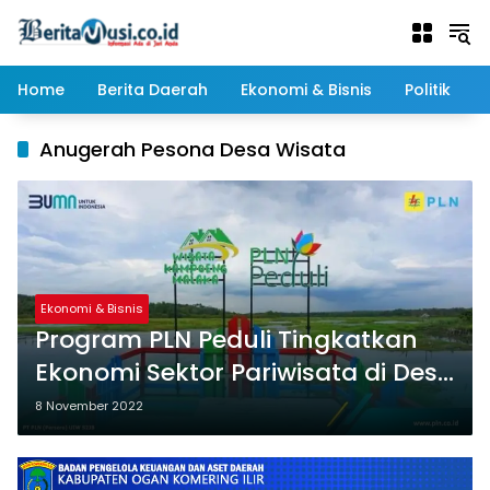
Langsung
ke
konten
Home
Berita Daerah
Ekonomi & Bisnis
Politik
Anugerah Pesona Desa Wisata
Ekonomi & Bisnis
Program PLN Peduli Tingkatkan
Ekonomi Sektor Pariwisata di Desa
Karta Mulia
8 November 2022