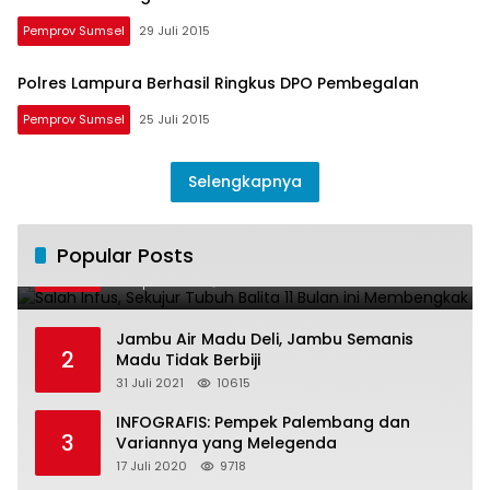
Pemprov Sumsel
29 Juli 2015
Polres Lampura Berhasil Ringkus DPO Pembegalan
Pemprov Sumsel
25 Juli 2015
Selengkapnya
Salah Infus, Sekujur Tubuh Balita 11 Bulan
Popular Posts
1
ini Membengkak
28 April 2016
11022
Jambu Air Madu Deli, Jambu Semanis
2
Madu Tidak Berbiji
31 Juli 2021
10615
INFOGRAFIS: Pempek Palembang dan
3
Variannya yang Melegenda
17 Juli 2020
9718