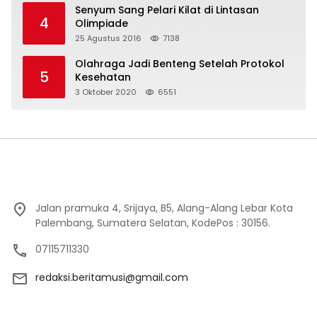
Senyum Sang Pelari Kilat di Lintasan
4
Olimpiade
25 Agustus 2016
7138
Olahraga Jadi Benteng Setelah Protokol
5
Kesehatan
3 Oktober 2020
6551
Jalan pramuka 4, Srijaya, B5, Alang-Alang Lebar Kota
Palembang, Sumatera Selatan, KodePos : 30156.
07115711330
redaksi.beritamusi@gmail.com