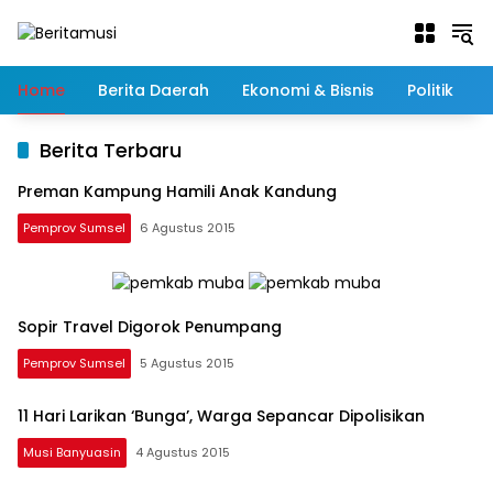
Langsung
ke
konten
Home
Berita Daerah
Ekonomi & Bisnis
Politik
Berita Terbaru
Preman Kampung Hamili Anak Kandung
Pemprov Sumsel
6 Agustus 2015
Sopir Travel Digorok Penumpang
Pemprov Sumsel
5 Agustus 2015
11 Hari Larikan ‘Bunga’, Warga Sepancar Dipolisikan
Musi Banyuasin
4 Agustus 2015